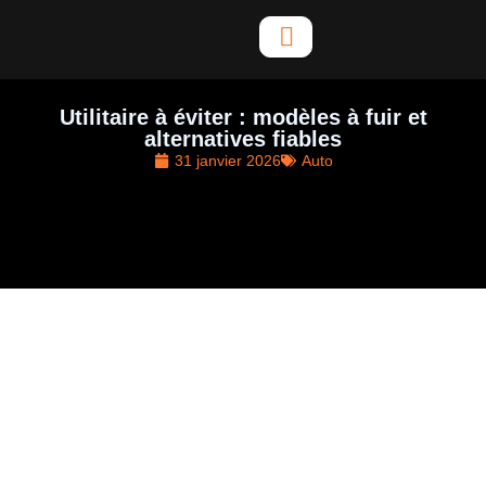
Aller
au
contenu
Utilitaire à éviter : modèles à fuir et
alternatives fiables
31 janvier 2026
Auto