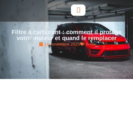
Aller
au
contenu
Filtre à carburant : comment il protège
votre moteur et quand le remplacer
16 novembre 2025
Auto