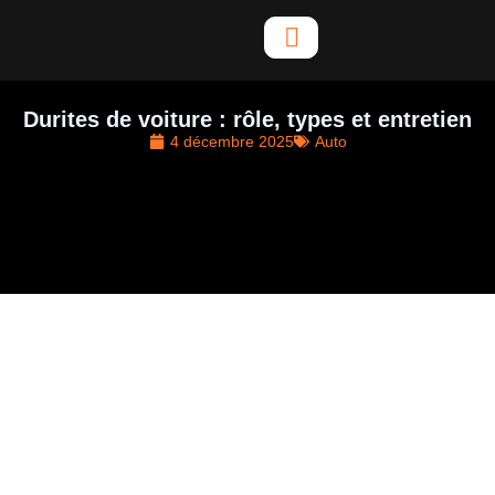
Aller
au
contenu
Durites de voiture : rôle, types et entretien
4 décembre 2025
Auto