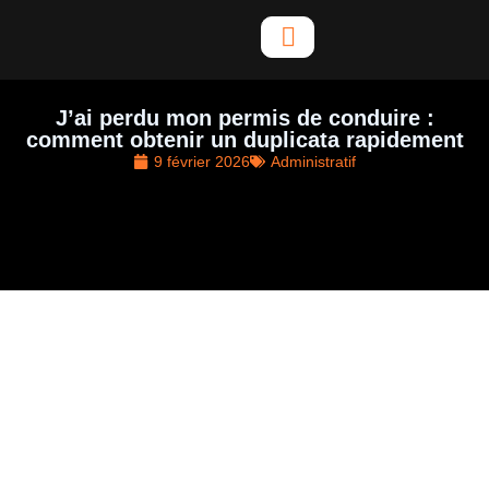
Aller
au
contenu
J’ai perdu mon permis de conduire :
comment obtenir un duplicata rapidement
9 février 2026
Administratif