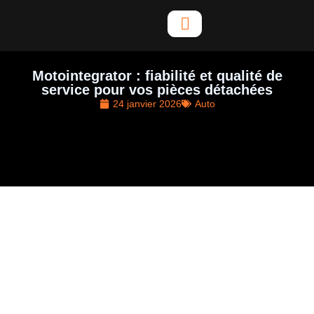
Aller
au
contenu
Motointegrator : fiabilité et qualité de
service pour vos pièces détachées
24 janvier 2026
Auto